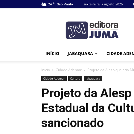
C
24
sexta-feira, 7 agosto 2026
São Paulo
Editora
Juma
INÍCIO
JABAQUARA
CIDADE ADE
Início
Cidade Ademar
Projeto da Alesp que cria 
Cidade Ademar
Cultura
Jabaquara
Projeto da Alesp
Estadual da Cult
sancionado