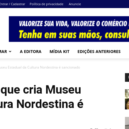
Entrar / Cadastrar
Política de privacidade
Anuncie
MAR
A EDITORA
MÍDIA KIT
EDIÇÕES ANTERIORES
Museu Estadual da Cultura Nordestina é sancionado
 que cria Museu
ura Nordestina é