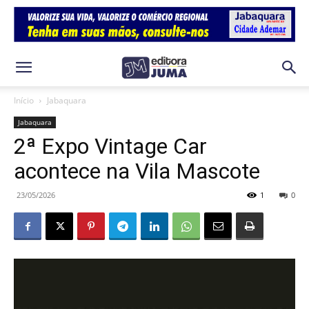
Início
Jabaquara
Jabaquara
2ª Expo Vintage Car
acontece na Vila Mascote
23/05/2026
1
0