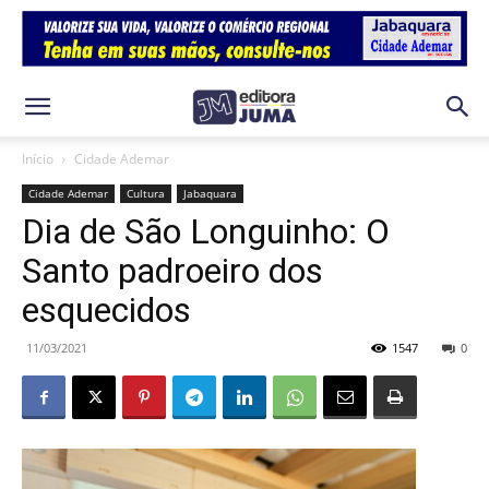
Início
Cidade Ademar
Cidade Ademar
Cultura
Jabaquara
Dia de São Longuinho: O
Santo padroeiro dos
esquecidos
11/03/2021
1547
0