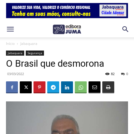
Início
Jabaquara
Jabaquara
Segurança
O Brasil que desmorona
03/03/2022
82
0