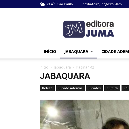
C
23.4
sexta-feira, 7 agosto 2026
São Paulo
Editora
Juma
INÍCIO
JABAQUARA
CIDADE ADE
Início
Jabaquara
Página 142
JABAQUARA
Beleza
Cidade Ademar
Cidades
Cultura
Ed