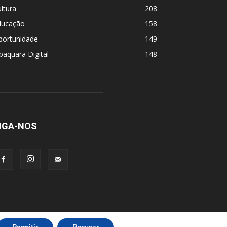
ltura
208
ducação
158
portunidade
149
baquara Digital
148
IGA-NOS