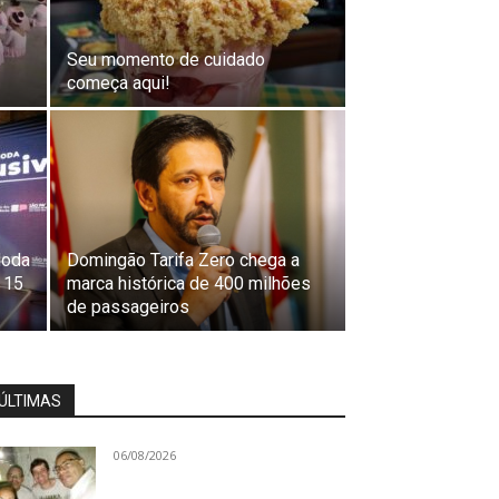
Seu momento de cuidado
começa aqui!
Moda
Domingão Tarifa Zero chega a
 15
marca histórica de 400 milhões
de passageiros
ÚLTIMAS
06/08/2026