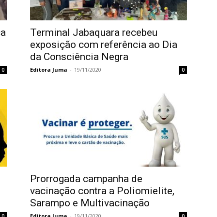
ca
Terminal Jabaquara recebeu
exposição com referência ao Dia
da Consciência Negra
Editora Juma
-
19/11/2020
0
0
Prorrogada campanha de
vacinação contra a Poliomielite,
Sarampo e Multivacinação
Editora Juma
-
19/11/2020
0
0