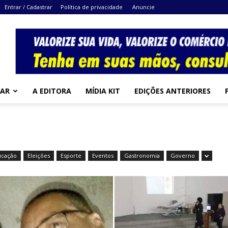
Entrar / Cadastrar
Política de privacidade
Anuncie
MAR
A EDITORA
MÍDIA KIT
EDIÇÕES ANTERIORES
ucação
Eleições
Esporte
Eventos
Gastronomia
Governo