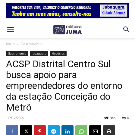
Início
Gastronomia
Gastronomia
Jabaquara
Negócios
ACSP Distrital Centro Sul
busca apoio para
empreendedores do entorno
da estação Conceição do
Metrô
17/12/2020
346
0