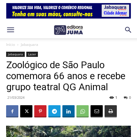
Início
Jabaquara
Jabaquara
Lazer
Zoológico de São Paulo
comemora 66 anos e recebe
grupo teatral QG Animal
21/03/2024
1
0