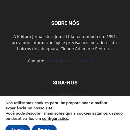
SOBRE NÓS
A Editora Jornalística Juma Ltda foi fundada em 1991,
provendo informação ágil e precisa aos moradores dos
bairros do Jabaquara, Cidade Ademar e Pedreira.
Contato:
contato@editorajuma.com.br
SIGA-NOS
Nós utilizamos cookies para lhe proporcionar a melhor
experiência no nosso site.
Você pode descobrir mais sobre quais cookies estamos usando
ou desativá-los em
configurações
.
Anuncie
Fale conosco
Política de privacidade
Permitir
Recusar