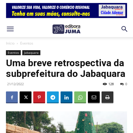
Início
Eventos
Eventos
Jabaquara
Uma breve retrospectiva da
subprefeitura do Jabaquara
21/12/2022
128
0