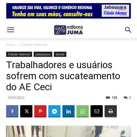
Início
Cidade Ademar
Cidade Ademar
Jabaquara
Saúde
Trabalhadores e usuários
sofrem com sucateamento
do AE Ceci
16/03/2022
168
0