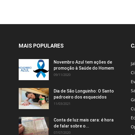
MAIS POPULARES
C
Novembro Azul tem ações de
J
promoção à Saúde do Homem
C
09/11/2020
E
S
Dia de São Longuinho: O Santo
padroeiro dos esquecidos
G
11/03/2021
C
E
Conta de luz mais cara: é hora
de falar sobre o...
O
07/07/2020