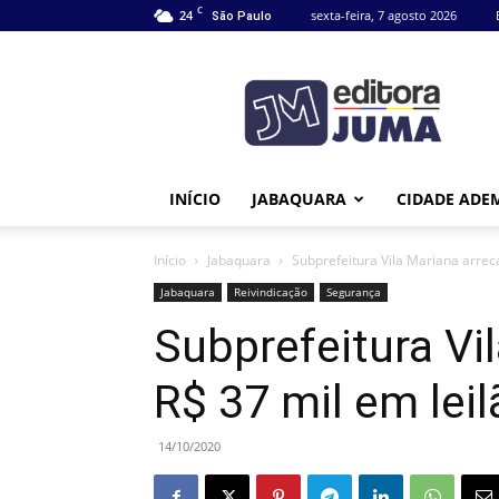
C
24
sexta-feira, 7 agosto 2026
São Paulo
Editora
Juma
INÍCIO
JABAQUARA
CIDADE ADE
Início
Jabaquara
Subprefeitura Vila Mariana arrec
Jabaquara
Reivindicação
Segurança
Subprefeitura Vi
R$ 37 mil em lei
14/10/2020