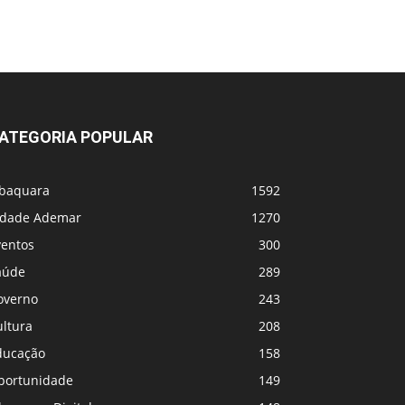
ATEGORIA POPULAR
abaquara
1592
idade Ademar
1270
ventos
300
aúde
289
overno
243
ultura
208
ducação
158
portunidade
149