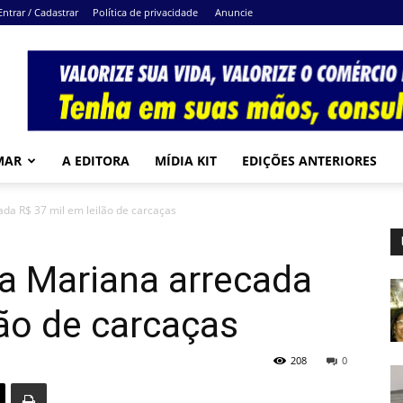
Entrar / Cadastrar
Política de privacidade
Anuncie
MAR
A EDITORA
MÍDIA KIT
EDIÇÕES ANTERIORES
ada R$ 37 mil em leilão de carcaças
la Mariana arrecada
lão de carcaças
208
0