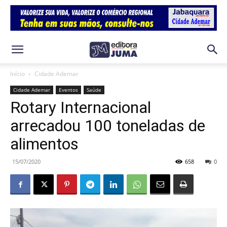
Início
Cidade Ademar
Cidade Ademar
Eventos
Saúde
Rotary Internacional
arrecadou 100 toneladas de
alimentos
15/07/2020
658
0