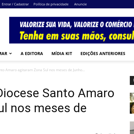
Entrar / Cadastrar
Política de privacidade
Anuncie
MAR
A EDITORA
MÍDIA KIT
EDIÇÕES ANTERIORES
to Amaro agitaram Zona Sul nos meses de Junho...
Diocese Santo Amaro
ul nos meses de