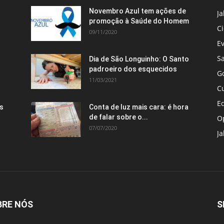
Novembro Azul tem ações de
J
promoção à Saúde do Homem
C
09/11/2020
E
S
Dia de São Longuinho: O Santo
padroeiro dos esquecidos
G
11/03/2021
C
E
s
Conta de luz mais cara: é hora
de falar sobre o...
O
07/07/2020
Ja
BRE NÓS
S