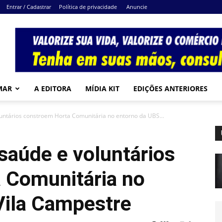
Entrar / Cadastrar
Política de privacidade
Anuncie
MAR
A EDITORA
MÍDIA KIT
EDIÇÕES ANTERIORES
luntários constroem Horta Comunitária no entorno da UBS...
 saúde e voluntários
 Comunitária no
Vila Campestre