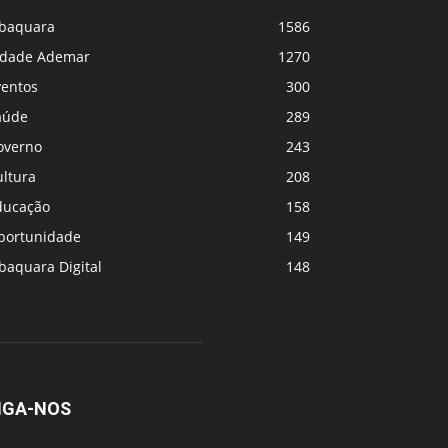
abaquara
1586
idade Ademar
1270
ventos
300
aúde
289
overno
243
ultura
208
ducação
158
portunidade
149
baquara Digital
148
IGA-NOS