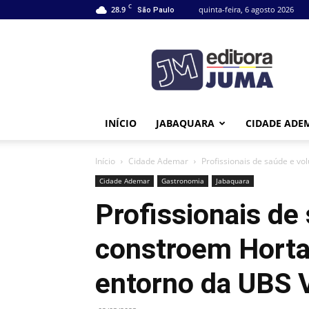
C
28.9
quinta-feira, 6 agosto 2026
São Paulo
Editora
Juma
INÍCIO
JABAQUARA
CIDADE ADE
Início
Cidade Ademar
Profissionais de saúde e vo
Cidade Ademar
Gastronomia
Jabaquara
Profissionais de
constroem Horta
entorno da UBS 