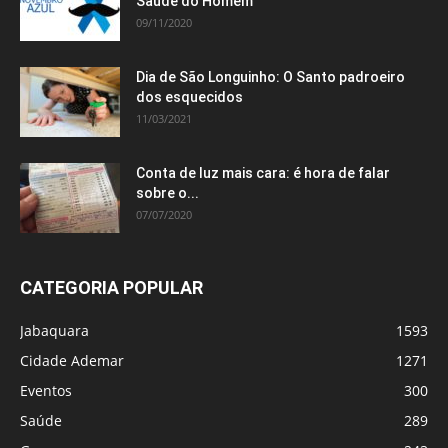
Saúde do Homem
09/11/2020
Dia de São Longuinho: O Santo padroeiro
dos esquecidos
11/03/2021
Conta de luz mais cara: é hora de falar
sobre o...
07/07/2020
CATEGORIA POPULAR
Jabaquara
1593
Cidade Ademar
1271
Eventos
300
Saúde
289