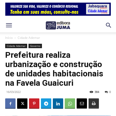
Início
Cidade Ademar
Cidade Ademar
Governo
Prefeitura realiza
urbanização e construção
de unidades habitacionais
na Favela Guaicuri
16/03/2022
384
0