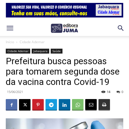
Início
Cidade Ademar
Cidade Ademar
Jabaquara
Saúde
Prefeitura busca pessoas
para tomarem segunda dose
da vacina contra Covid-19
15/06/2021
14
0