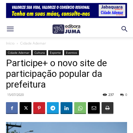
Início
Cidade Ademar
Cidade Ademar
Cultura
Esporte
Eventos
Participe+ o novo site de
participação popular da
prefeitura
15/07/2020
237
0