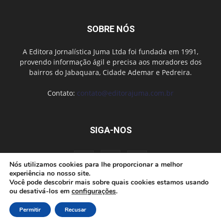
SOBRE NÓS
A Editora Jornalística Juma Ltda foi fundada em 1991,
provendo informação ágil e precisa aos moradores dos
bairros do Jabaquara, Cidade Ademar e Pedreira.
Contato:
contato@editorajuma.com.br
SIGA-NOS
Nós utilizamos cookies para lhe proporcionar a melhor
experiência no nosso site.
Você pode descobrir mais sobre quais cookies estamos usando
ou desativá-los em
configurações
.
Anuncie
Fale conosco
Política de privacidade
Permitir
Recusar
© desenvolvido por Cloudbe