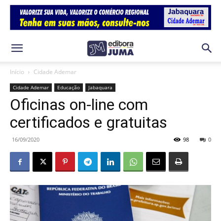
Início
Cidade Ademar
Cidade Ademar
Educação
Jabaquara
Oficinas on-line com
certificados e gratuitas
16/09/2020
98
0