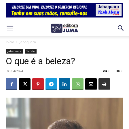
Início
Jabaquara
Jabaquara
Saúde
O que é a beleza?
03/04/2024
0
0