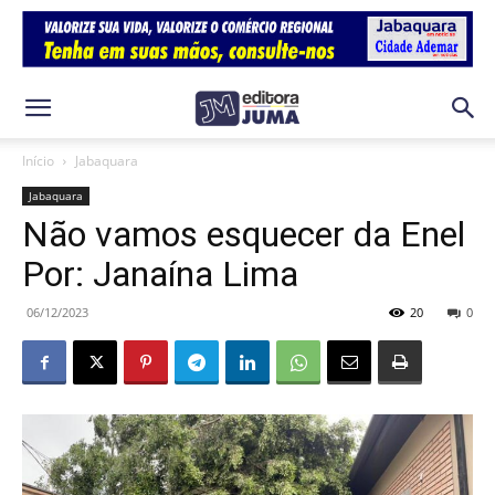
Início
Jabaquara
Jabaquara
Não vamos esquecer da Enel
Por: Janaína Lima
06/12/2023
20
0