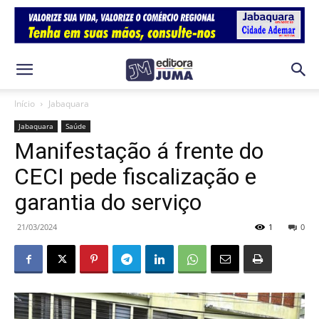
Início
Jabaquara
Jabaquara
Saúde
Manifestação á frente do
CECI pede fiscalização e
garantia do serviço
21/03/2024
1
0