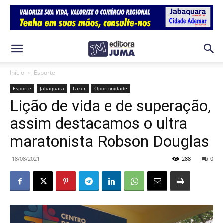
Início
Esporte
Esporte
Jabaquara
Lazer
Oportunidade
Lição de vida e de superação,
assim destacamos o ultra
maratonista Robson Douglas
18/08/2021
288
0