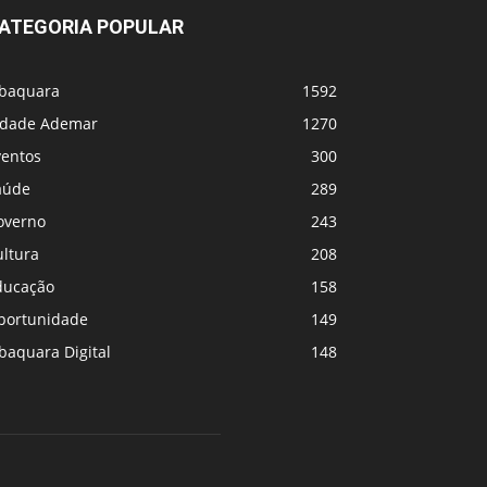
ATEGORIA POPULAR
abaquara
1592
idade Ademar
1270
ventos
300
aúde
289
overno
243
ultura
208
ducação
158
portunidade
149
baquara Digital
148