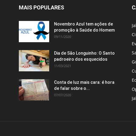
MAIS POPULARES
C
Novembro Azul tem ações de
J
promoção à Saúde do Homem
C
09/11/2020
E
S
Dia de São Longuinho: O Santo
padroeiro dos esquecidos
G
11/03/2021
C
E
Conta de luz mais cara: é hora
de falar sobre o...
O
07/07/2020
Ja