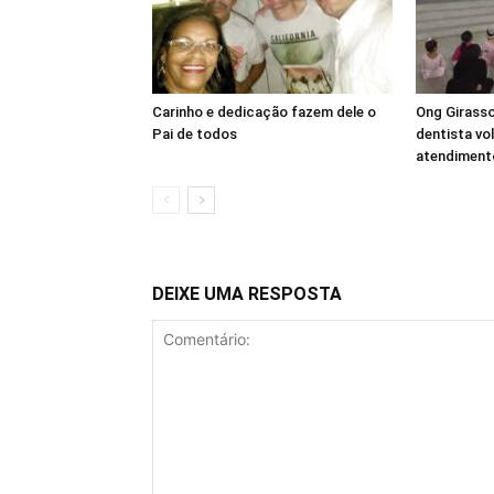
Carinho e dedicação fazem dele o
Ong Girass
Pai de todos
dentista vo
atendimento
DEIXE UMA RESPOSTA