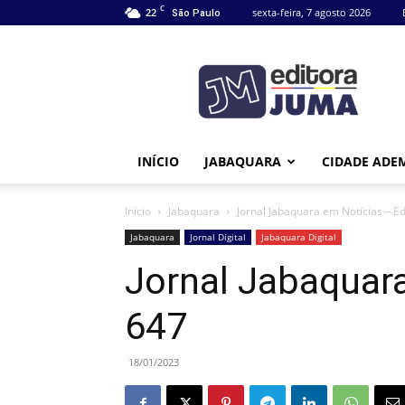
C
22
sexta-feira, 7 agosto 2026
São Paulo
Editora
Juma
INÍCIO
JABAQUARA
CIDADE ADE
Início
Jabaquara
Jornal Jabaquara em Notícias – Ed
Jabaquara
Jornal Digital
Jabaquara Digital
Jornal Jabaquara
647
18/01/2023