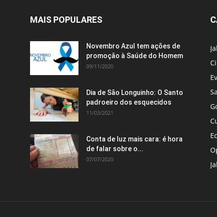
MAIS POPULARES
C
Novembro Azul tem ações de
J
promoção à Saúde do Homem
C
09/11/2020
E
S
Dia de São Longuinho: O Santo
padroeiro dos esquecidos
G
11/03/2021
C
E
Conta de luz mais cara: é hora
de falar sobre o...
O
07/07/2020
Ja