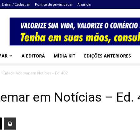
Entrar / Cadastrar
Política de privacidade
Anuncie
MAR
A EDITORA
MÍDIA KIT
EDIÇÕES ANTERIORES
al Cidade Ademar em Notícias – Ed. 402
demar em Notícias – Ed.