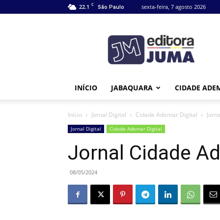
C
22.1
sexta-feira, 7 agosto 2026
São Paulo
Editora
Juma
INÍCIO
JABAQUARA
CIDADE ADE
Início
Jornal Digital
Cidade Ademar Digital
Jorn
Jornal Digital
Cidade Ademar Digital
Jornal Cidade A
08/05/2024