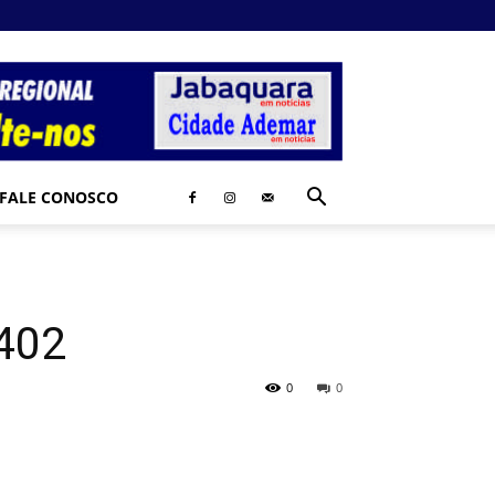
FALE CONOSCO
 402
0
0