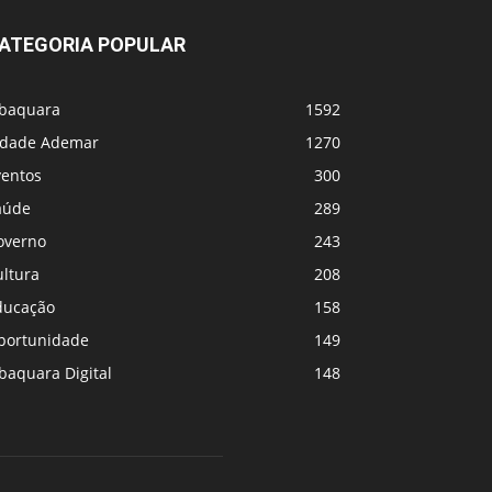
ATEGORIA POPULAR
abaquara
1592
idade Ademar
1270
ventos
300
aúde
289
overno
243
ultura
208
ducação
158
portunidade
149
baquara Digital
148