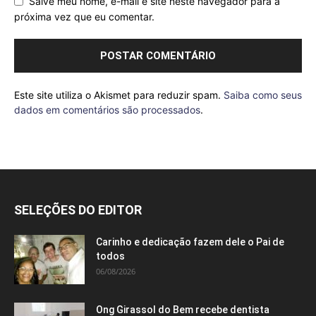
Salve meu nome, e-mail e site neste navegador para a
próxima vez que eu comentar.
Este site utiliza o Akismet para reduzir spam.
Saiba como seus
dados em comentários são processados
.
SELEÇÕES DO EDITOR
Carinho e dedicação fazem dele o Pai de
todos
06/08/2026
Ong Girassol do Bem recebe dentista