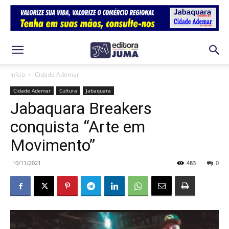
Início
Cidade Ademar
Cidade Ademar
Cultura
Jabaquara
Jabaquara Breakers
conquista “Arte em
Movimento”
10/11/2021
483
0