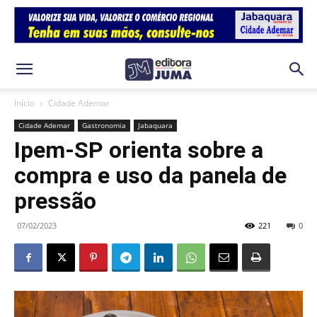
Início
Cidade Ademar
Cidade Ademar
Gastronomia
Jabaquara
Ipem-SP orienta sobre a
compra e uso da panela de
pressão
07/02/2023
221
0