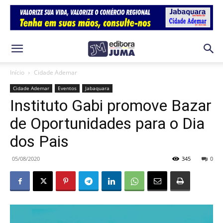
Início
Cidade Ademar
Cidade Ademar
Eventos
Jabaquara
Instituto Gabi promove Bazar
de Oportunidades para o Dia
dos Pais
05/08/2020
345
0