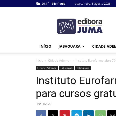
C
26.4
quarta-feira, 5 agosto 2026
São Paulo
Editora
Juma
INÍCIO
JABAQUARA
CIDADE ADE
Início
Cidade Ademar
Instituto Eurofarma abre 75
Cidade Ademar
Educação
Jabaquara
Instituto Eurofa
para cursos grat
19/11/2020