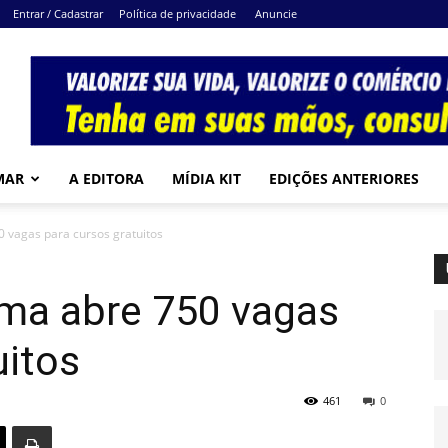
Entrar / Cadastrar
Política de privacidade
Anuncie
MAR
A EDITORA
MÍDIA KIT
EDIÇÕES ANTERIORES
0 vagas para cursos gratuitos
rma abre 750 vagas
uitos
461
0