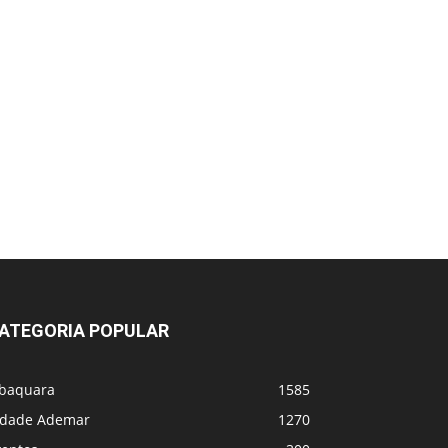
ATEGORIA POPULAR
abaquara
1585
idade Ademar
1270