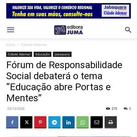
Início
Cidade Ademar
Cidade Ademar
Educação
Jabaquara
Fórum de Responsabilidade
Social debaterá o tema
“Educação abre Portas e
Mentes”
03/12/2020
215
0