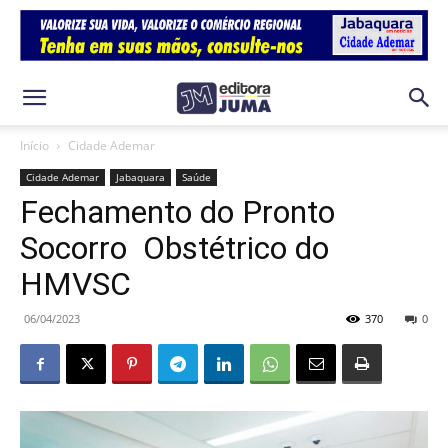
Início
Cidade Ademar
Cidade Ademar
Jabaquara
Saúde
Fechamento do Pronto
Socorro Obstétrico do
HMVSC
06/04/2023
370
0