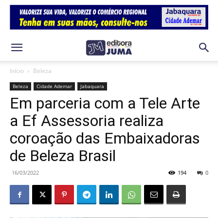
Início
Beleza
Beleza
Cidade Ademar
Jabaquara
Em parceria com a Tele Arte
a Ef Assessoria realiza
coroação das Embaixadoras
de Beleza Brasil
16/03/2022
194
0