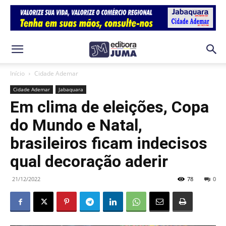
Início
Cidade Ademar
Cidade Ademar
Jabaquara
Em clima de eleições, Copa
do Mundo e Natal,
brasileiros ficam indecisos
qual decoração aderir
21/12/2022
78
0