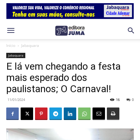
Início
Jabaquara
Jabaquara
E lá vem chegando a festa
mais esperado dos
paulistanos; O Carnaval!
11/01/2024
16
0