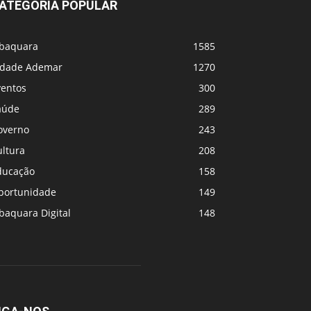
ATEGORIA POPULAR
abaquara
1585
idade Ademar
1270
ventos
300
aúde
289
overno
243
ultura
208
ducação
158
portunidade
149
baquara Digital
148