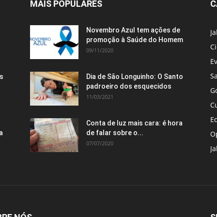
MAIS POPULARES
C
Novembro Azul tem ações de
J
promoção à Saúde do Homem
C
09/11/2020
E
S
s
Dia de São Longuinho: O Santo
padroeiro dos esquecidos
G
11/03/2021
C
E
Conta de luz mais cara: é hora
a
de falar sobre o...
O
07/07/2020
Ja