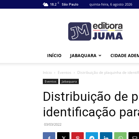
C
18.2
quinta-feira, 6 agosto 2026
São Paulo
Editora
Juma
INÍCIO
JABAQUARA
CIDADE ADE
Início
Eventos
Distribuição de plaquinha de identi
Eventos
Jabaquara
Distribuição de 
identificação pa
03/03/2022