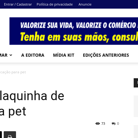
Entrar / Cadastrar
Política de privacidade
Anuncie
MAR
A EDITORA
MÍDIA KIT
EDIÇÕES ANTERIORES
ficação para pet
plaquinha de
ra pet
73
0