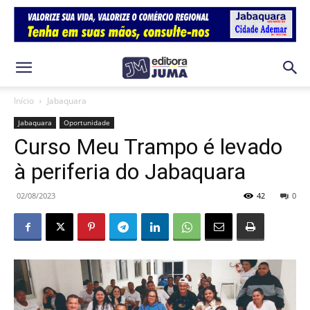
Início
Jabaquara
Jabaquara
Oportunidade
Curso Meu Trampo é levado
à periferia do Jabaquara
02/08/2023
42
0