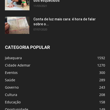
dos esquecidos
11/03/2021
Conta de luz mais cara: é hora de falar
sobre o...
07/07/2020
CATEGORIA POPULAR
Jabaquara
1592
Cidade Ademar
1270
Eventos
300
Saúde
289
Governo
243
Cultura
208
Educação
158
Oportunidade
149