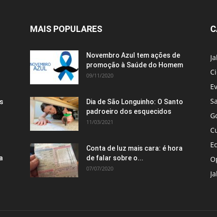
MAIS POPULARES
C
Novembro Azul tem ações de
J
promoção à Saúde do Homem
C
09/11/2020
E
S
s
Dia de São Longuinho: O Santo
padroeiro dos esquecidos
G
11/03/2021
C
E
Conta de luz mais cara: é hora
a
de falar sobre o...
O
07/07/2020
Ja