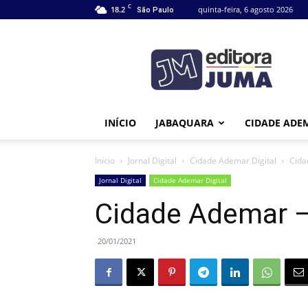
C
18.2
quinta-feira, 6 agosto 2026
São Paulo
Editora
Juma
INÍCIO
JABAQUARA
CIDADE ADE
Início
Jornal Digital
Cidade Ademar Digital
Cida
Jornal Digital
Cidade Ademar Digital
Cidade Ademar –
20/01/2021