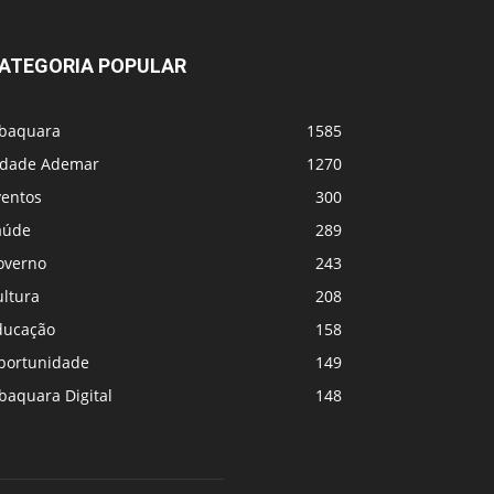
ATEGORIA POPULAR
abaquara
1585
idade Ademar
1270
ventos
300
aúde
289
overno
243
ultura
208
ducação
158
portunidade
149
baquara Digital
148