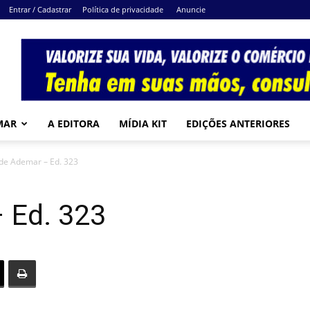
Entrar / Cadastrar
Política de privacidade
Anuncie
MAR
A EDITORA
MÍDIA KIT
EDIÇÕES ANTERIORES
de Ademar – Ed. 323
 Ed. 323