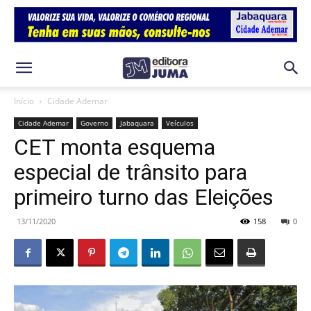
Início
Cidade Ademar
Cidade Ademar
Governo
Jabaquara
Veículos
CET monta esquema
especial de trânsito para
primeiro turno das Eleições
13/11/2020
158
0