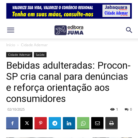
Início
Cidade Ademar
Cidade Ademar
Saúde
Bebidas adulteradas: Procon-
SP cria canal para denúncias
e reforça orientação aos
consumidores
02/10/2025
1
0