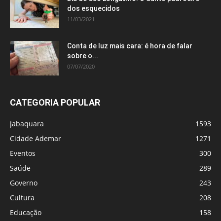
dos esquecidos
11/03/2021
Conta de luz mais cara: é hora de falar
sobre o...
07/07/2020
CATEGORIA POPULAR
Jabaquara
1593
Cidade Ademar
1271
Eventos
300
Saúde
289
Governo
243
Cultura
208
Educação
158