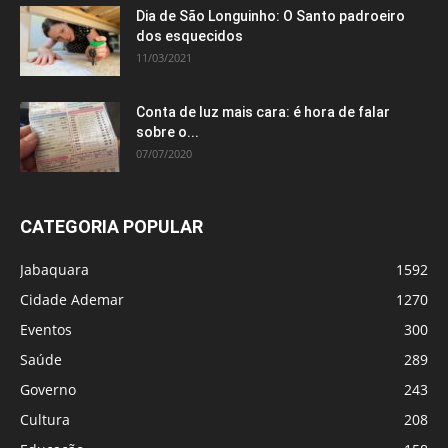
Dia de São Longuinho: O Santo padroeiro
dos esquecidos
11/03/2021
Conta de luz mais cara: é hora de falar
sobre o...
07/07/2020
CATEGORIA POPULAR
Jabaquara
1592
Cidade Ademar
1270
Eventos
300
Saúde
289
Governo
243
Cultura
208