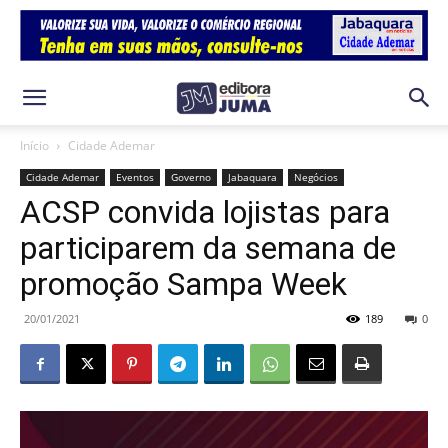
Início
Cidade Ademar
Cidade Ademar
Eventos
Governo
Jabaquara
Negócios
ACSP convida lojistas para
participarem da semana de
promoção Sampa Week
20/01/2021
189
0