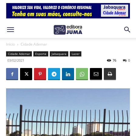
Início
Cidade Ademar
Cidade Ademar
Esporte
Jabaquara
Lazer
03/02/2021
76
0