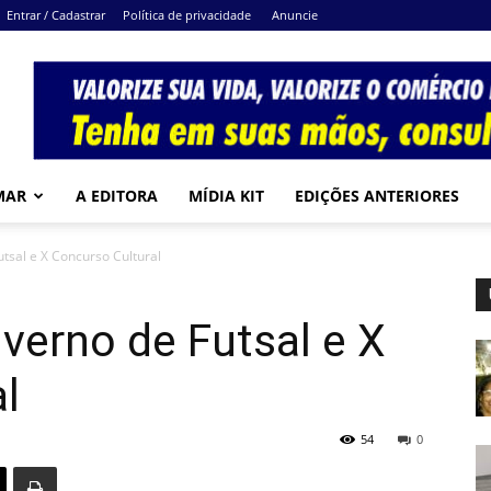
Entrar / Cadastrar
Política de privacidade
Anuncie
MAR
A EDITORA
MÍDIA KIT
EDIÇÕES ANTERIORES
utsal e X Concurso Cultural
nverno de Futsal e X
l
54
0