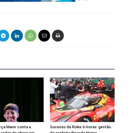
rça Maior conta a
Sucesso da Rolex 6 Horas: gestão
s rodas de choro em
do prefeito Ricardo Nunes