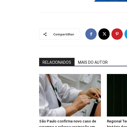
Compartilhar
RELACIONADOS
MAIS DO AUTOR
São Paulo confirma novo caso de
Regional Te
sarampo e reforça vacinação em
história da