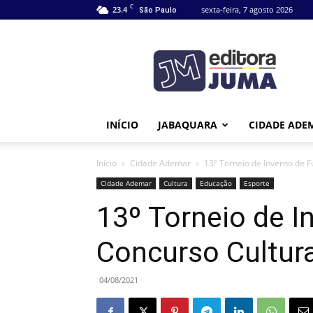
C
23.4
sexta-feira, 7 agosto 2026
São Paulo
Editora
Juma
INÍCIO
JABAQUARA
CIDADE ADE
Início
Cidade Ademar
13º Torneio de Inverno de F
Cidade Ademar
Cultura
Educação
Esporte
13º Torneio de I
Concurso Cultura
04/08/2021