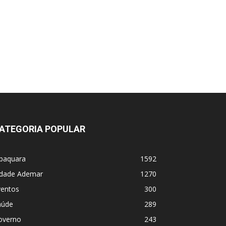
ATEGORIA POPULAR
abaquara
1592
idade Ademar
1270
ventos
300
aúde
289
overno
243