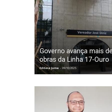
Governo avança mais d
obras da Linha 17-Our
Editora Juma
-
09/10/2025