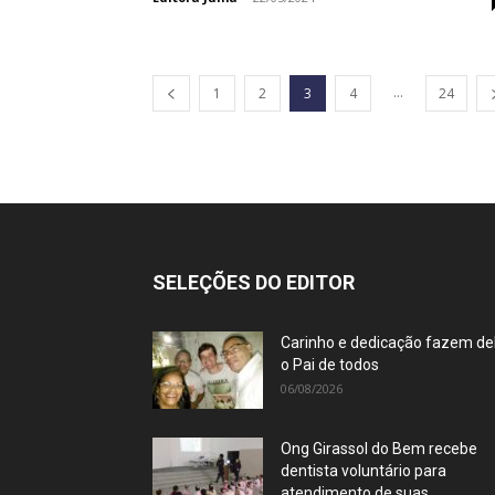
...
1
2
3
4
24
SELEÇÕES DO EDITOR
Carinho e dedicação fazem de
o Pai de todos
06/08/2026
Ong Girassol do Bem recebe
dentista voluntário para
atendimento de suas...