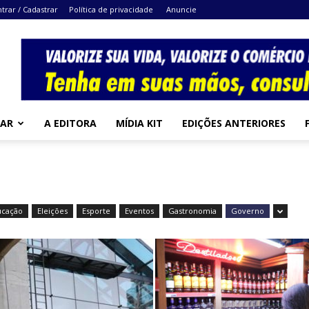
ntrar / Cadastrar
Política de privacidade
Anuncie
MAR
A EDITORA
MÍDIA KIT
EDIÇÕES ANTERIORES
ucação
Eleições
Esporte
Eventos
Gastronomia
Governo