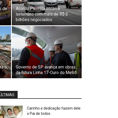
SP
s de
Acordo Paulista encerra
s
setembro com mais de R$ 2
bilhões negociados
1
ra o
Governo de SP avança em obras
da futura Linha 17-Ouro do Metrô
ÚLTIMAS
Carinho e dedicação fazem dele
o Pai de todos