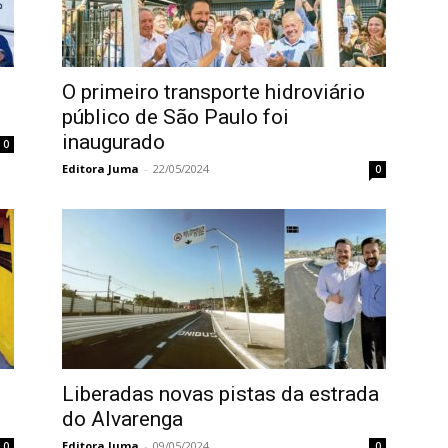
O primeiro transporte hidroviário
público de São Paulo foi
inaugurado
0
Editora Juma
-
22/05/2024
0
Liberadas novas pistas da estrada
do Alvarenga
Editora Juma
-
09/05/2024
0
0