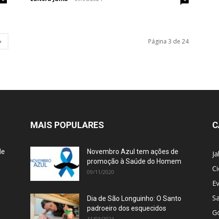
Página 3 de 24
MAIS POPULARES
C
le
Novembro Azul tem ações de
J
promoção à Saúde do Homem
C
09/11/2020
E
S
Dia de São Longuinho: O Santo
padroeiro dos esquecidos
G
11/03/2021