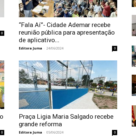
“Fala Aí”- Cidade Ademar recebe
reunião pública para apresentação
0
de aplicativo...
Editora Juma
-
24/06/2024
0
ão
Praça Ligia Maria Salgado recebe
grande reforma
Editora Juma
-
05/06/2024
0
0