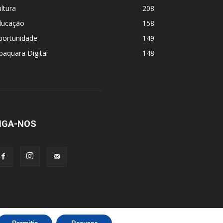
ltura
208
ducação
158
portunidade
149
baquara Digital
148
IGA-NOS