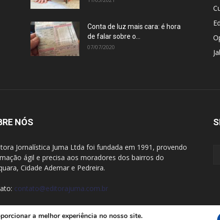
Cu
E
Conta de luz mais cara: é hora
de falar sobre o...
O
07/07/2020
Ja
BRE NÓS
S
itora Jornalística Juma Ltda foi fundada em 1991, provendo
rmação ágil e precisa aos moradores dos bairros do
quara, Cidade Ademar e Pedreira.
ato:
contato@editorajuma.com.br
porcionar a melhor experiência no nosso site.