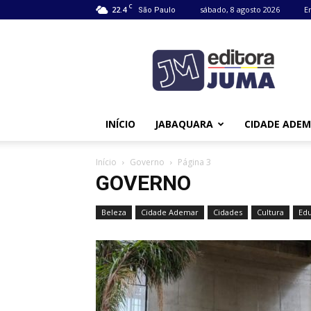
C
22.4
sábado, 8 agosto 2026
E
São Paulo
Editora
Juma
INÍCIO
JABAQUARA
CIDADE ADE
Início
Governo
Página 3
GOVERNO
Beleza
Cidade Ademar
Cidades
Cultura
Ed