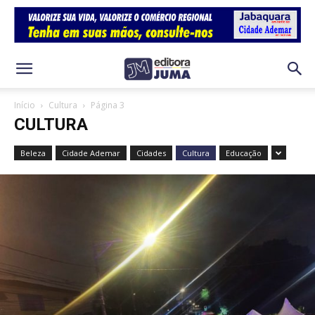
Início
Cultura
Página 3
CULTURA
Beleza
Cidade Ademar
Cidades
Cultura
Educação