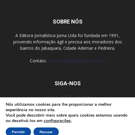
SOBRE NÓS
A Editora Jornalística Juma Ltda foi fundada em 1991,
provendo informação ágil e precisa aos moradores dos
bairros do Jabaquara, Cidade Ademar e Pedreira.
Contato:
contato@editorajuma.com.br
SIGA-NOS
Nós utilizamos cookies para lhe proporcionar a melhor
experiência no nosso site.
Você pode descobrir mais sobre quais cookies estamos usando
ou desativá-los em
configurações
.
Anuncie
Fale conosco
Política de privacidade
Permitir
Recusar
© desenvolvido por Cloudbe